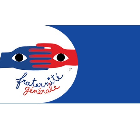
Mouvement pour la fraternité à
travers des actions audio-visuelles,