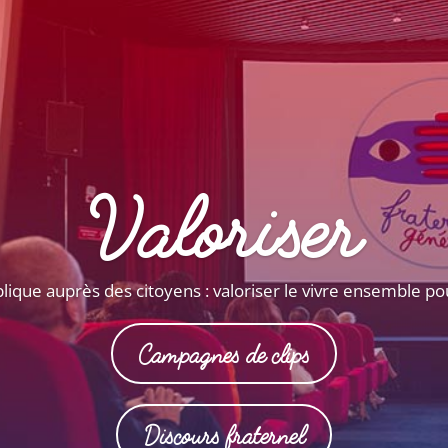
Valoriser
ique auprès des citoyens : valoriser le vivre ensemble pour 
Campagnes de clips
Discours fraternel