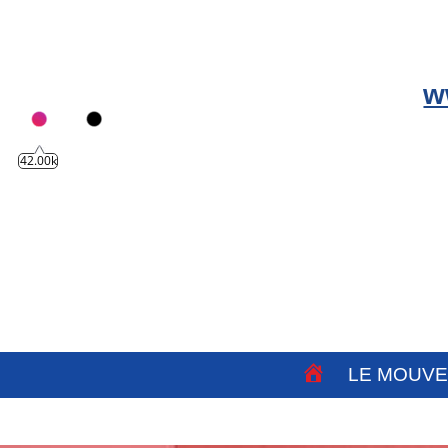
w
42.00k
A
LE MOUV
C
C