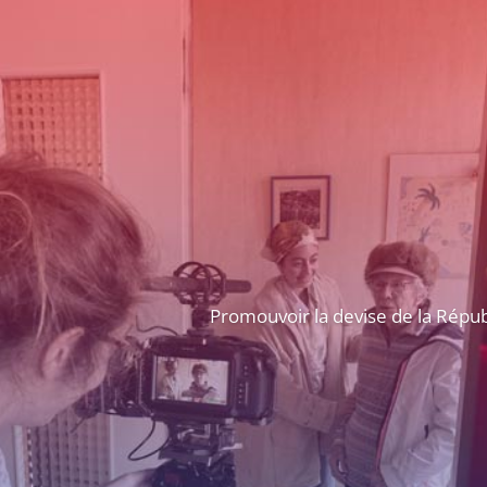
U
E
I
L
Promouvoir la devise de la Républ