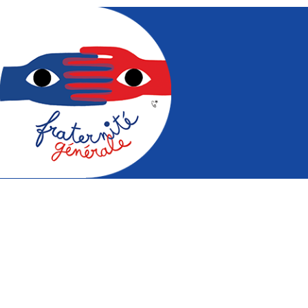
Mouvement pour la fraternité à
travers des actions audio-visuelles,
pédagogiques, culturelles, sportives et
citoyennes.