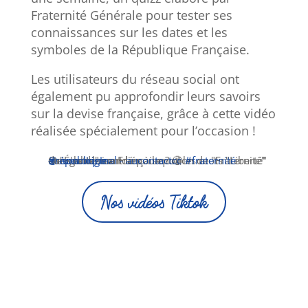
Fraternité Générale pour tester ses
connaissances sur les dates et les
symboles de la République Française.
Les utilisateurs du réseau social ont
également pu approfondir leurs savoirs
sur la devise française, grâce à cette vidéo
réalisée spécialement pour l’occasion !
@aucontactcc
On s'est demandé pourquoi les mots "Liberté" et "Égalité" sont liés à la notion de "Fraternité" dans la devise Française ? 🧐
#république
♬ son original - aucontactcc
#fraternité
Nos vidéos Tiktok