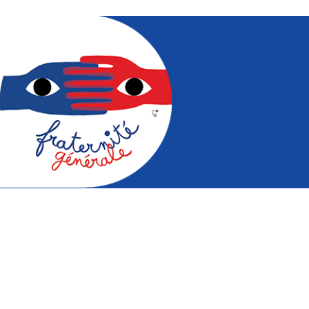
Mouvement pour la fraternité à
travers des actions audio-visuelles,
pédagogiques, culturelles, sportives et
citoyennes.