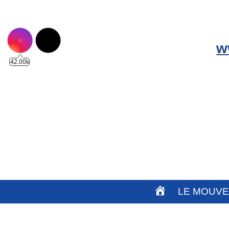
w
42.00k
A
LE MOUV
C
C