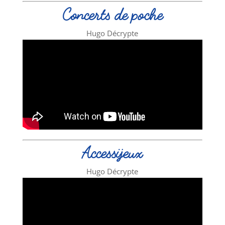
Concerts de poche
Hugo Décrypte
Accessijeux
Hugo Décrypte