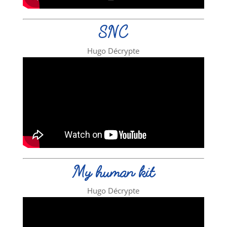
SNC
Hugo Décrypte
My human kit
Hugo Décrypte