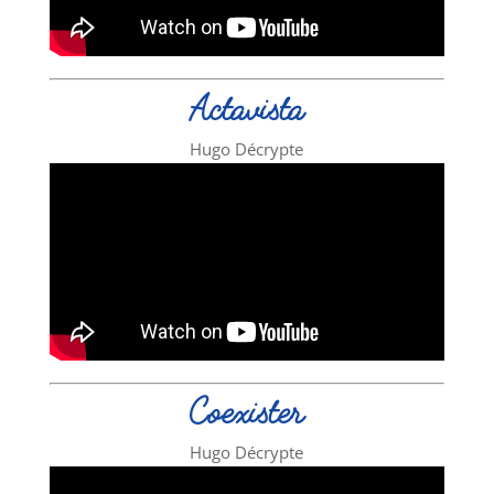
Actavista
Hugo Décrypte
Coexister
Hugo Décrypte