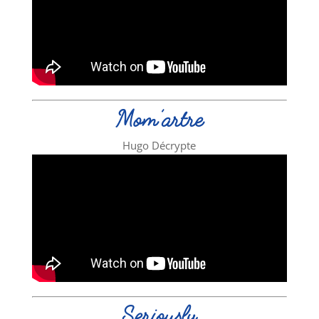
Mom’artre
Hugo Décrypte
Seriously